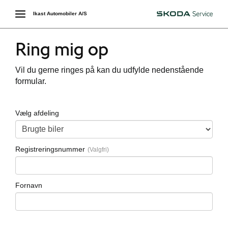
Toggle
Ikast Automobiler A/S
Škoda
navigation
Ring mig op
Vil du gerne ringes på kan du udfylde nedenstående
formular.
Vælg afdeling
Registreringsnummer
Fornavn