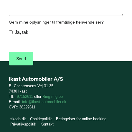
Gem mine oplysninger til fremtidige henvendelser?
Ja, tak
Ikast Automobiler A/S
E. Christensens Vej 31-35
7430 Ikast
Tlf.:
97152611
eller
Ring mig op
E-mail:
info@ikast-automobiler.dk
CVR: 38229311
skoda.dk
Cookiepolitik
Betingelser for online booking
Privatlivspolitik
Kontakt