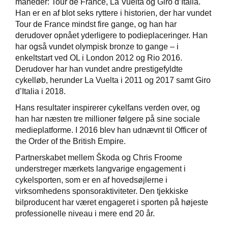
måneder: Tour de France, La Vuelta og Giro d’Italia.
Han er en af blot seks ryttere i historien, der har vundet
Tour de France mindst fire gange, og han har
derudover opnået yderligere to podieplaceringer. Han
har også vundet olympisk bronze to gange – i
enkeltstart ved OL i London 2012 og Rio 2016.
Derudover har han vundet andre prestigefyldte
cykelløb, herunder La Vuelta i 2011 og 2017 samt Giro
d’Italia i 2018.
Hans resultater inspirerer cykelfans verden over, og
han har næsten tre millioner følgere på sine sociale
medieplatforme. I 2016 blev han udnævnt til Officer of
the Order of the British Empire.
Partnerskabet mellem Škoda og Chris Froome
understreger mærkets langvarige engagement i
cykelsporten, som er en af hovedsøjlerne i
virksomhedens sponsoraktiviteter. Den tjekkiske
bilproducent har været engageret i sporten på højeste
professionelle niveau i mere end 20 år.