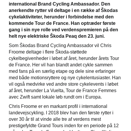
international Brand Cycling Ambassador. Den
anerkendte rytter vil deltage i en række af Škodas
cykelaktiviteter, herunder i forbindelse med den
kommende Tour de France. Han optræder første
gang i sin nye rolle ved verdenspremieren på den
helt nye elektriske Škoda Peaq den 23. juni.
Som Škodas Brand Cycling Ambassador vil Chris
Froome deltage i flere Škoda-støttede
cykelbegivenheder i løbet af året, herunder årets Tour
de France. Her vil han blandt andet cykle sammen
med fans på en særlig etape og dele sine erfaringer
med både motionsryttere og nye cykelentusiaster. Han
vil også medvirke ved andre store cykelevents i løbet
af året, herunder La Vuelta, Tour de France Femmes
avec Zwift samt lokale løb rundt om i Europa.
Chris Froome er en markant profil i international
landevejscykling. I 2018 blev han den første rytter i
over 30 år til at vinde alle tre af verdens mest
prestigefyldte Grand Tours inden for en periode på 12