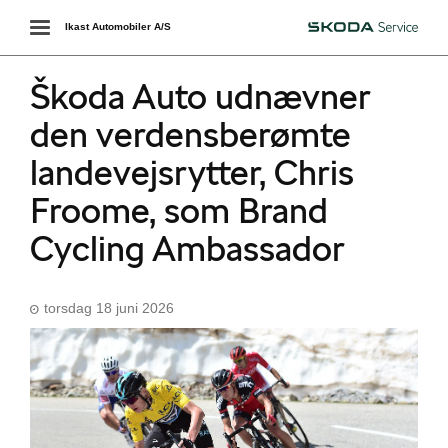
Toggle
Ikast Automobiler A/S
Škoda
navigation
Škoda Auto udnævner
den verdensberømte
landevejsrytter, Chris
Froome, som Brand
Cycling Ambassador
torsdag 18 juni 2026
Škoda Danmarks